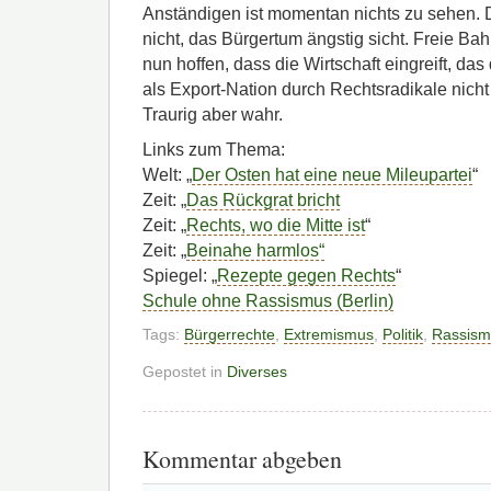
Anständigen ist momentan nichts zu sehen. D
nicht, das Bürgertum ängstig sicht. Freie Bah
nun hoffen, dass die Wirtschaft eingreift, d
als Export-Nation durch Rechtsradikale nicht
Traurig aber wahr.
Links zum Thema:
Welt: „
Der Osten hat eine neue Mileupartei
“
Zeit: „
Das Rückgrat bricht
Zeit: „
Rechts, wo die Mitte ist
“
Zeit: „
Beinahe harmlos“
Spiegel: „
Rezepte gegen Rechts
“
Schule ohne Rassismus (Berlin)
Tags:
Bürgerrechte
,
Extremismus
,
Politik
,
Rassism
Gepostet in
Diverses
Kommentar abgeben