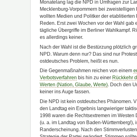
Monatelang lag die NPD in Umfragen zur La
Mecklenburg-Vorpommern bei zweistelligen
wollten Medien und Politker der etablitierten
Reden. Erst zwei Wochen vor der Wahl gab 
tägliche Übergriffe im Berliner Wahlkampf. 
es allerdings keiner.
Nach der Wahl ist die Bestürzung plötzlich g
NPD. Warum denn nur? Das sind nur Protestwä
ostdeutsches Problem, heißt es nun.
Die Gegenmaßnahmen reichen von einem
e
Verbotsverfahren
bis hin zu einer
Rückkehr d
Werten (Nation, Glaube, Werte)
. Doch den U
keiner ins Auge fassen.
Die NPD ist kein ostdeutsches Phänomen. Vie
den Landtag ein Ergebnis langwieriger takti
1998 waren die Rechtsextremen im Westen D
(u. a. im Landtag von Baden-Württemberg!),
Randerscheinung. Nach den Stimmverlusten
Strategie der Partei geändert. Stimmen sollte