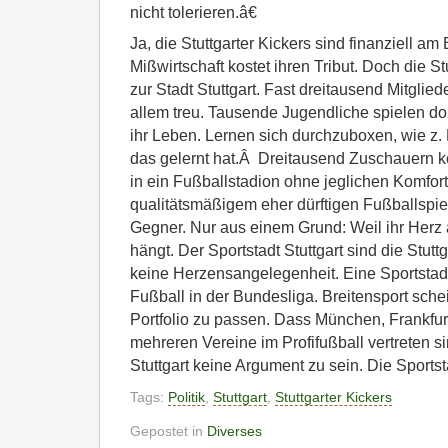
nicht tolerieren.â€
Ja, die Stuttgarter Kickers sind finanziell a
Mißwirtschaft kostet ihren Tribut. Doch die S
zur Stadt Stuttgart. Fast dreitausend Mitglied
allem treu. Tausende Jugendliche spielen dor
ihr Leben. Lernen sich durchzuboxen, wie z
das gelernt hat.Â Dreitausend Zuschauern
in ein Fußballstadion ohne jeglichen Komfor
qualitätsmäßigem eher dürftigen Fußballspie
Gegner. Nur aus einem Grund: Weil ihr Herz
hängt. Der Sportstadt Stuttgart sind die Stuttg
keine Herzensangelegenheit. Eine Sportstadt f
Fußball in der Bundesliga. Breitensport schei
Portfolio zu passen. Dass München, Frankfur
mehreren Vereine im Profifußball vertreten sin
Stuttgart keine Argument zu sein. Die Sportsta
Tags:
Politik
,
Stuttgart
,
Stuttgarter Kickers
Gepostet in
Diverses