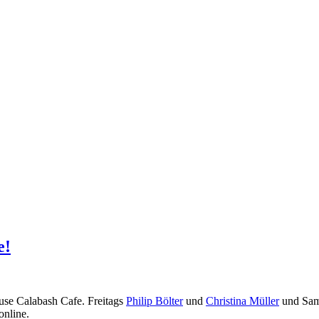
e!
se Calabash Cafe. Freitags
Philip Bölter
und
Christina Müller
und Sam
online.