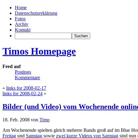
Home
Datenschutzerklärung
Fotos
Archiv
Kontakt
Timos Homepage
Feed auf
Postings
Kommentare
«
links for 2008-02-17
links for 2008-02-24
»
Bilder (und Video) vom Wochenende onlin
18. Feb. 2008 von
Timo
Am Wochenende spielten gleich mehrere Bands groß auf im Blue Hou
Freitag
und
Samstag
sowie
zwei kurze Videos von Samstag
sind nun 