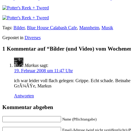
Tags:
Bilder
,
Blue House Calabash Cafe
,
Mannheim
,
Musik
Gepostet in
Diverses
1 Kommentar auf “Bilder (und Video) vom Wochenen
Markus
sagt:
19. Februar 2008 um 11:47 Uhr
ich war leider voll flach gelegen: Grippe. Echt schade. Beinah
GrÃ¼ÃŸe, Markus
Antworten
Kommentar abgeben
Name (Pflichtangabe)
Email-Adresse (wird nicht veröffentlicht) (