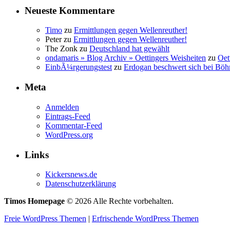
Neueste Kommentare
Timo
zu
Ermittlungen gegen Wellenreuther!
Peter
zu
Ermittlungen gegen Wellenreuther!
The Zonk
zu
Deutschland hat gewählt
ondamaris » Blog Archiv » Oettingers Weisheiten
zu
Oet
EinbÃ¼rgerungstest
zu
Erdogan beschwert sich bei Böh
Meta
Anmelden
Eintrags-Feed
Kommentar-Feed
WordPress.org
Links
Kickersnews.de
Datenschutzerklärung
Timos Homepage
© 2026 Alle Rechte vorbehalten.
Freie WordPress Themen
|
Erfrischende WordPress Themen