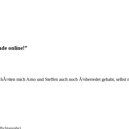
de online!”
e hÃ¤tten mich Arno und Steffen auch noch Ã¼berredet gehabt, selbst mi
Pflichtangabe)