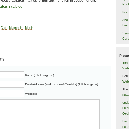
ouse Calabash Cafes ist nun auch endlich mit Leben erfüllt:
Rock
labash-cafe.de
Kein
Ahoi 
Besc
 Cafe
,
Mannheim
,
Musik
Syri
Car
Neue
en
Tim
Well
Name (Pflichtangabe)
Pete
Well
Email-Adresse (wird nicht veröffentlicht) (Pflichtangabe)
The
Webseite
gewä
onda
Oett
Oett
Einb
besc