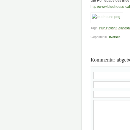
Die Homepage des Blue H
http://www.bluehouse-ca
Tags:
Blue House Calabash
Gepostet in
Diverses
Kommentar abgeb