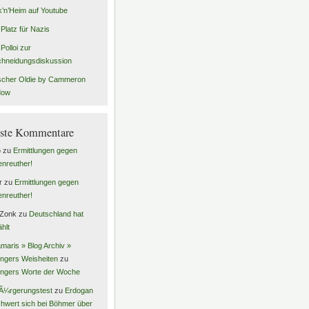
’n’Heim auf Youtube
 Platz für Nazis
Polloi zur
hneidungsdiskussion
scher Oldie by Cammeron
dow
ste Kommentare
o
zu
Ermittlungen gegen
enreuther!
r
zu
Ermittlungen gegen
enreuther!
 Zonk
zu
Deutschland hat
hlt
maris » Blog Archiv »
ingers Weisheiten
zu
ingers Worte der Woche
Ã¼rgerungstest
zu
Erdogan
hwert sich bei Böhmer über