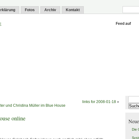
rklärung
Fotos
Archiv
Kontakt
e
Feed auf
Suche
links for 2008-01-18
»
nach:
ölter und Christina Müller im Blue House
use online
Neue
Die
Syst