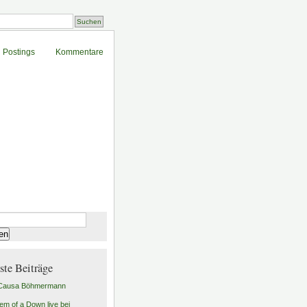
Postings
Kommentare
n
ste Beiträge
 Causa Böhmermann
em of a Down live bei