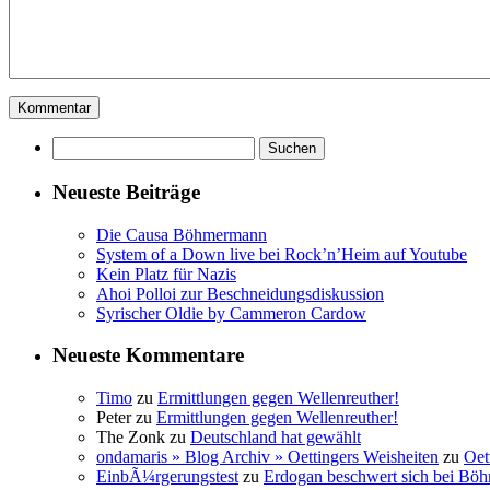
Suchen
nach:
Neueste Beiträge
Die Causa Böhmermann
System of a Down live bei Rock’n’Heim auf Youtube
Kein Platz für Nazis
Ahoi Polloi zur Beschneidungsdiskussion
Syrischer Oldie by Cammeron Cardow
Neueste Kommentare
Timo
zu
Ermittlungen gegen Wellenreuther!
Peter
zu
Ermittlungen gegen Wellenreuther!
The Zonk
zu
Deutschland hat gewählt
ondamaris » Blog Archiv » Oettingers Weisheiten
zu
Oet
EinbÃ¼rgerungstest
zu
Erdogan beschwert sich bei Böh