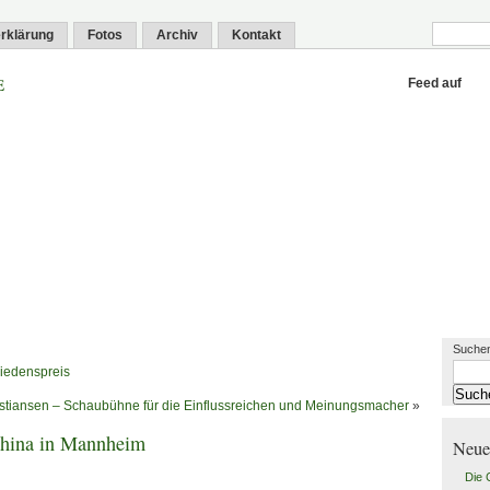
rklärung
Fotos
Archiv
Kontakt
e
Feed auf
Suchen
riedenspreis
stiansen – Schaubühne für die Einflussreichen und Meinungsmacher
»
china in Mannheim
Neue
Die