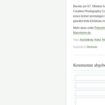
Bereits am 07. Oktober h
Creative Photography Com
eines bisher einmaligen 
gewährt tiefe Einblicke 
Mehr dazu unter
Fotochi
Mannheim.de
.
Tags:
Ausstellung
,
Kultur
,
M
Gepostet in
Diverses
Kommentar abgeb