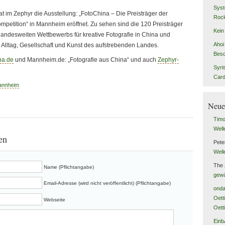
Syst
at im Zephyr die Ausstellung: „FotoChina – Die Preisträger der
Rock
petition“ in Mannheim eröffnet. Zu sehen sind die 120 Preisträger
Kein
landesweiten Wettbewerbs für kreative Fotografie in China und
Ahoi 
in Alltag, Gesellschaft und Kunst des aufstrebenden Landes.
Besc
na.de
und Mannheim.de: „Fotografie aus China“ und auch
Zephyr-
Syri
Car
annheim
Neue
Tim
Well
en
Pete
Well
The
Name (Pflichtangabe)
gewä
Email-Adresse (wird nicht veröffentlicht) (Pflichtangabe)
onda
Oett
Webseite
Oett
Einb