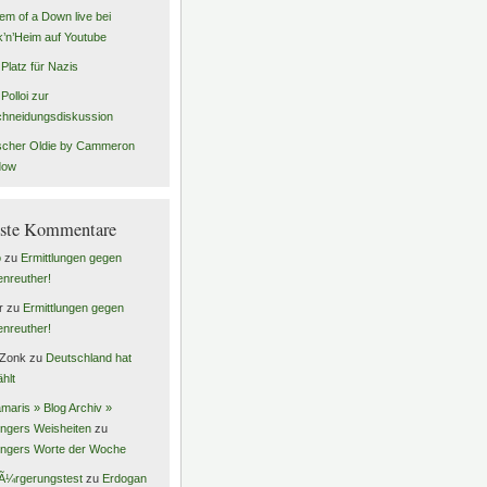
em of a Down live bei
’n’Heim auf Youtube
 Platz für Nazis
Polloi zur
hneidungsdiskussion
scher Oldie by Cammeron
dow
ste Kommentare
o
zu
Ermittlungen gegen
enreuther!
r
zu
Ermittlungen gegen
enreuther!
 Zonk
zu
Deutschland hat
hlt
maris » Blog Archiv »
ingers Weisheiten
zu
ingers Worte der Woche
Ã¼rgerungstest
zu
Erdogan