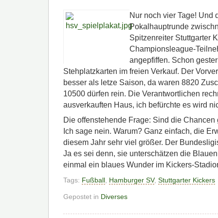
Nur noch vier Tage! Und 
Pokalhauptrunde zwischn
Spitzenreiter Stuttgarter 
Championsleague-Teilne
angepfiffen. Schon geste
Stehplatzkarten im freien Verkauf. Der Vorverk
besser als letze Saison, da waren 8820 Zus
10500 dürfen rein. Die Verantwortlichen rec
ausverkauften Haus, ich befürchte es wird ni
Die offenstehende Frage: Sind die Chancen g
Ich sage nein. Warum? Ganz einfach, die Erw
diesem Jahr sehr viel größer. Der Bundesligi
Ja es sei denn, sie unterschätzen die Blaue
einmal ein blaues Wunder im Kickers-Stadio
Tags:
Fußball
,
Hamburger SV
,
Stuttgarter Kickers
Gepostet in
Diverses