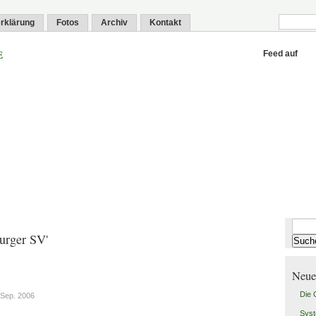
rklärung
Fotos
Archiv
Kontakt
e
Feed auf
Suche
urger SV'
nach:
Neue
Die
Sep. 2006
Syst