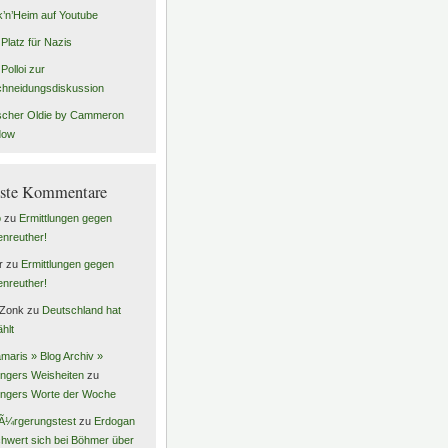
’n’Heim auf Youtube
 Platz für Nazis
Polloi zur
hneidungsdiskussion
scher Oldie by Cammeron
dow
ste Kommentare
o
zu
Ermittlungen gegen
enreuther!
r
zu
Ermittlungen gegen
enreuther!
 Zonk
zu
Deutschland hat
hlt
maris » Blog Archiv »
ingers Weisheiten
zu
ingers Worte der Woche
Ã¼rgerungstest
zu
Erdogan
hwert sich bei Böhmer über