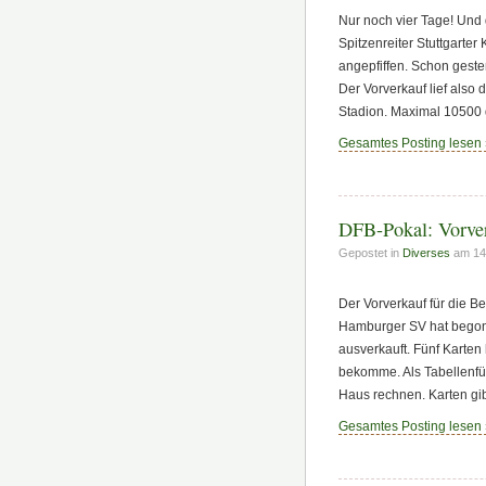
Nur noch vier Tage! Und
Spitzenreiter Stuttgart
angepfiffen. Schon geste
Der Vorverkauf lief also
Stadion. Maximal 10500 d
Gesamtes Posting lesen
DFB-Pokal: Vorver
Gepostet in
Diverses
am 14.
Der Vorverkauf für die 
Hamburger SV hat begonn
ausverkauft. Fünf Karten 
bekomme. Als Tabellenfüh
Haus rechnen. Karten gib
Gesamtes Posting lesen