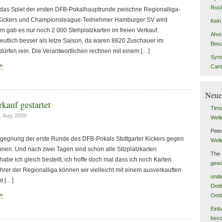
Rock
 das Spiel der ersten DFB-Pokalhauptrunde zwischne Regionalliga-
er Kickers und Championsleague-Teilnehmer Hamburger SV wird
Kein
rn gab es nur noch 2 000 Stehplatzkarten im freien Verkauf.
Ahoi 
 deutlich besser als letze Saison, da waren 8820 Zuschauer im
Besc
ürfen rein. Die Verantwortlichen rechnen mit einem […]
Syri
 »
Car
Neue
kauf gestartet
Tim
 Aug. 2006
Well
Pete
Begegnung der erste Runde des DFB-Pokals Stuttgarter Kickers gegen
Well
en. Und nach zwei Tagen sind schon alle Sitzplatzkarten
The
habe ich gleich bestellt, ich hoffe doch mal dass ich noch Karten
gewä
rer der Regionalliga können wir vielleicht mit einem ausverkauften
onda
t […]
Oett
 »
Oett
Einb
besc