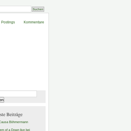
Postings
Kommentare
n
ste Beiträge
 Causa Böhmermann
em of a Down live bei