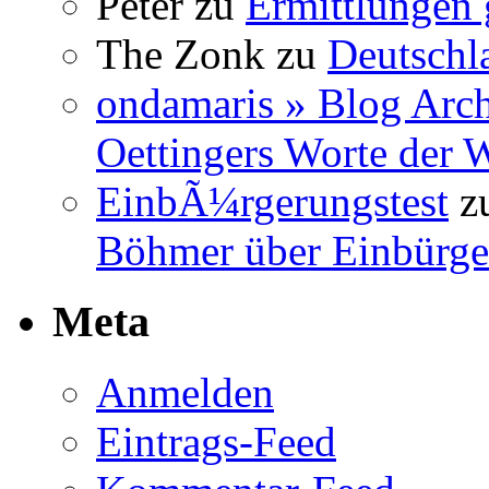
Peter
zu
Ermittlungen 
The Zonk
zu
Deutschl
ondamaris » Blog Arch
Oettingers Worte der 
EinbÃ¼rgerungstest
z
Böhmer über Einbürge
Meta
Anmelden
Eintrags-Feed