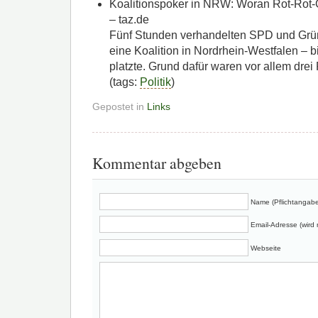
Koalitionspoker in NRW: Woran Rot-Rot-G
– taz.de
Fünf Stunden verhandelten SPD und Grün
eine Koalition in Nordrhein-Westfalen – 
platzte. Grund dafür waren vor allem drei
(tags:
Politik
)
Gepostet in
Links
Kommentar abgeben
Name (Pflichtangabe
Email-Adresse (wird n
Webseite