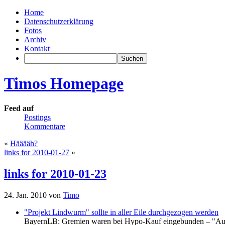
Home
Datenschutzerklärung
Fotos
Archiv
Kontakt
Timos Homepage
Feed auf
Postings
Kommentare
«
Hääääh?
links for 2010-01-27
»
links for 2010-01-23
24. Jan. 2010 von
Timo
"Projekt Lindwurm" sollte in aller Eile durchgezogen werden
BayernLB: Gremien waren bei Hypo-Kauf eingebunden – "Auch 