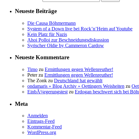
Neueste Beiträge
Die Causa Böhmermann
System of a Down live bei Rock’n’Heim auf Youtube
Kein Platz für Nazis
Ahoi Polloi zur Beschneidungsdiskussion
Syrischer Oldie by Cammeron Cardow
Neueste Kommentare
Timo
zu
Ermittlungen gegen Wellenreuther!
Peter
zu
Ermittlungen gegen Wellenreuther!
The Zonk
zu
Deutschland hat gewählt
ondamaris » Blog Archiv » Oettingers Weisheiten
zu
Oet
EinbÃ¼rgerungstest
zu
Erdogan beschwert sich bei Böh
Meta
Anmelden
Eintrags-Feed
Kommentar-Feed
WordPress.org