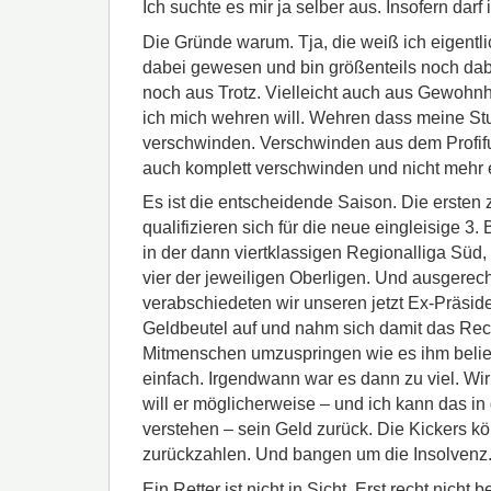
Ich suchte es mir ja selber aus. Insofern dar
Die Gründe warum. Tja, die weiß ich eigentlic
dabei gewesen und bin größenteils noch dabei
noch aus Trotz. Vielleicht auch aus Gewohnh
ich mich wehren will. Wehren dass meine Stu
verschwinden. Verschwinden aus dem Profif
auch komplett verschwinden und nicht mehr e
Es ist die entscheidende Saison. Die ersten
qualifizieren sich für die neue eingleisige 3.
in der dann viertklassigen Regionalliga Süd, 
vier der jeweiligen Oberligen. Und ausgerec
verabschiedeten wir unseren jetzt Ex-Präsid
Geldbeutel auf und nahm sich damit das Rech
Mitmenschen umzuspringen wie es ihm belie
einfach. Irgendwann war es dann zu viel. Wi
will er möglicherweise – und ich kann das i
verstehen – sein Geld zurück. Die Kickers k
zurückzahlen. Und bangen um die Insolvenz
Ein Retter ist nicht in Sicht. Erst recht nicht 