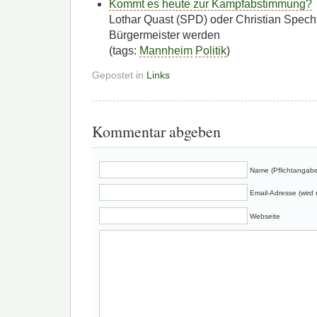
Kommt es heute zur Kampfabstimmung?
Lothar Quast (SPD) oder Christian Spech
Bürgermeister werden
(tags:
Mannheim
Politik
)
Gepostet in
Links
Kommentar abgeben
Name (Pflichtangabe
Email-Adresse (wird n
Webseite