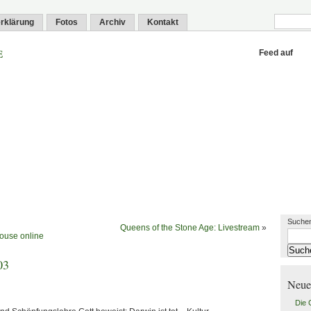
rklärung
Fotos
Archiv
Kontakt
e
Feed auf
Suchen
Queens of the Stone Age: Livestream
»
ouse online
03
Neue
Die