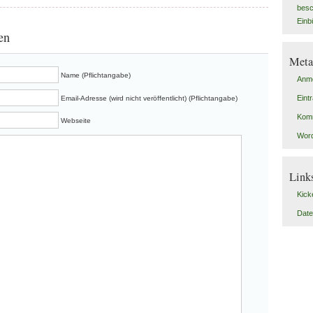
besc
Einb
en
Meta
Name (Pflichtangabe)
Anm
Eint
Email-Adresse (wird nicht veröffentlicht) (Pflichtangabe)
Kom
Webseite
Word
Link
Kick
Date