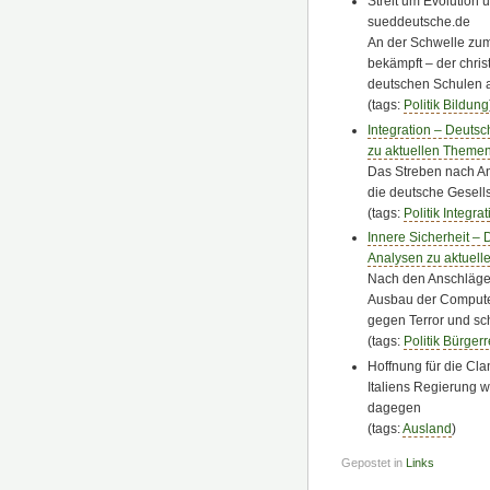
Streit um Evolution 
sueddeutsche.de
An der Schwelle zum 
bekämpft – der chris
deutschen Schulen 
(tags:
Politik
Bildung
Integration – Deuts
zu aktuellen Themen 
Das Streben nach An
die deutsche Gesells
(tags:
Politik
Integrat
Innere Sicherheit –
Analysen zu aktuelle
Nach den Anschlägen
Ausbau der Computer
gegen Terror und sc
(tags:
Politik
Bürgerr
Hoffnung für die Cla
Italiens Regierung w
dagegen
(tags:
Ausland
)
Gepostet in
Links