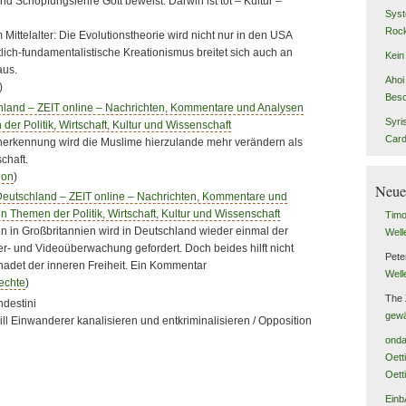
und Schöpfungslehre Gott beweist: Darwin ist tot – Kultur –
Syst
Rock
Mittelalter: Die Evolutionstheorie wird nicht nur in den USA
tlich-fundamentalistische Kreationismus breitet sich auch an
Kein
aus.
Ahoi 
)
Besc
chland – ZEIT online – Nachrichten, Kommentare und Analysen
Syri
der Politik, Wirtschaft, Kultur und Wissenschaft
Car
erkennung wird die Muslime hierzulande mehr verändern als
chaft.
ion
)
Neue
 Deutschland – ZEIT online – Nachrichten, Kommentare und
n Themen der Politik, Wirtschaft, Kultur und Wissenschaft
Tim
 in Großbritannien wird in Deutschland wieder einmal der
Well
- und Videoüberwachung gefordert. Doch beides hilft nicht
Pete
hadet der inneren Freiheit. Ein Kommentar
Well
echte
)
The
ndestini
gewä
ill Einwanderer kanalisieren und entkriminalisieren / Opposition
onda
Oett
Oett
Einb