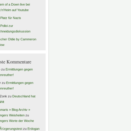
em of a Down live bei
’n’Heim auf Youtube
 Platz für Nazis
Polloi zur
hneidungsdiskussion
scher Oldie by Cammeron
dow
ste Kommentare
o
zu
Ermittlungen gegen
enreuther!
r
zu
Ermittlungen gegen
enreuther!
 Zonk
zu
Deutschland hat
hlt
maris » Blog Archiv »
ingers Weisheiten
zu
ingers Worte der Woche
Ã¼rgerungstest
zu
Erdogan