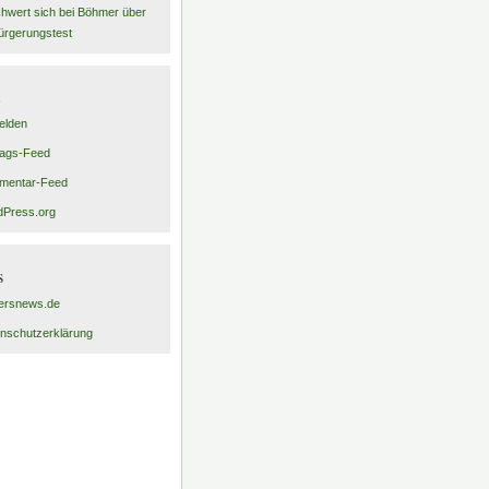
hwert sich bei Böhmer über
ürgerungstest
elden
rags-Feed
mentar-Feed
Press.org
s
ersnews.de
nschutzerklärung