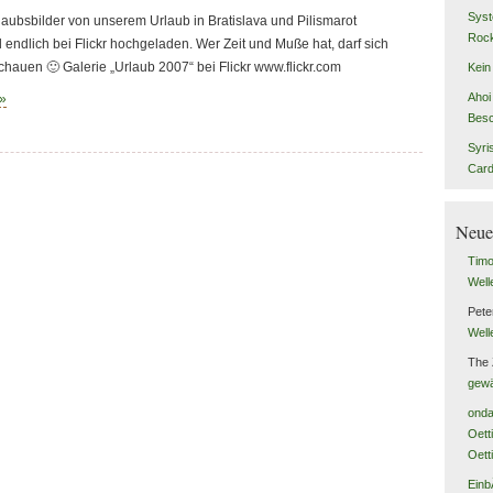
Syst
rlaubsbilder von unserem Urlaub in Bratislava und Pilismarot
Rock
endlich bei Flickr hochgeladen. Wer Zeit und Muße hat, darf sich
chauen 🙂 Galerie „Urlaub 2007“ bei Flickr www.flickr.com
Kein
Ahoi 
 »
Besc
Syri
Car
Neue
Tim
Well
Pete
Well
The
gewä
onda
Oett
Oett
Einb