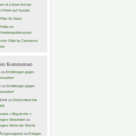
em of a Down live bei
’n’Heim auf Youtube
 Platz für Nazis
Polloi zur
hneidungsdiskussion
scher Oldie by Cammeron
dow
ste Kommentare
o
zu
Ermittlungen gegen
enreuther!
r
zu
Ermittlungen gegen
enreuther!
 Zonk
zu
Deutschland hat
hlt
maris » Blog Archiv »
ingers Weisheiten
zu
ingers Worte der Woche
Ã¼rgerungstest
zu
Erdogan