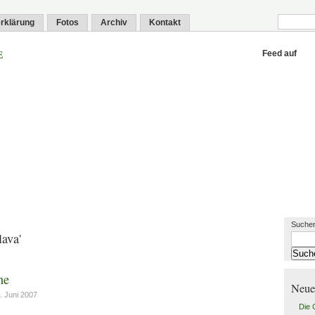
rklärung
Fotos
Archiv
Kontakt
e
Feed auf
Suchen
lava'
ne
Neue
 Juni 2007
Die